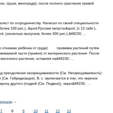
и, груши, винограда); после полного срастания привой
лист по огородничеству. Написал по своей специальности
олее 100 рис.), &quot;Русские капусты&quot; (с 12 табл.),
ot; (несколько выпусков, более 300 рис.),&#8230; …
cto отнимаю ребёнка от груди) прививка растений путём
ививаемой части (привоя) от материнского растения. После
 маточного растения, оставляя на&#8230; …
еодоления нескрещиваемости (См. Нескрещиваемость)
(См. Гибридизация). В. с. заключается в том, что черенок
крону другого (подвой (См. Подвои)), через&#8230; …
дующая
→
7
8
9
10
11
12
13