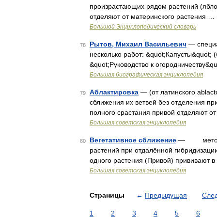
произрастающих рядом растений (яблон
отделяют от материнского растения …
Большой Энциклопедический словарь
Рытов, Михаил Васильевич
— специа
78
несколько работ: &quot;Капусты&quot; (б
&quot;Руководство к огородничеству&qu
Большая биографическая энциклопедия
Аблактировка
— (от латинского abla
79
сближения их ветвей без отделения пр
полного срастания привой отделяют от
Большая советская энциклопедия
Вегетативное сближение
— метод пр
80
растений при отдалённой гибридизации 
одного растения (Привой) прививают в 
Большая советская энциклопедия
Страницы
←
Предыдущая
Сле
1
2
3
4
5
6