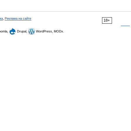
ка
,
Реклама на сайте
18+
omla,
Drupal,
WordPress, MODx.