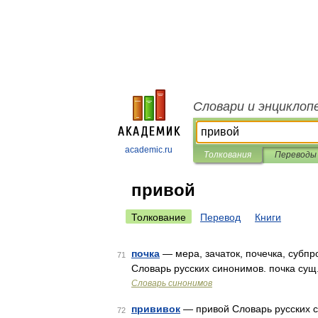
Словари и энциклоп
academic.ru
Толкования
Переводы
привой
Толкование
Перевод
Книги
почка
— мера, зачаток, почечка, субпр
71
Словарь русских синонимов. почка сущ.,
Словарь синонимов
прививок
— привой Словарь русских си
72