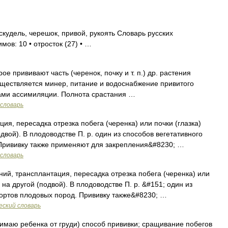
скудель, черешок, привой, рукоять Словарь русских
мов: 10 • отросток (27) • …
рое прививают часть (черенок, почку и т. п.) др. растения
уществляется минер, питание и водоснабжение привитого
тами ассимиляции. Полнота срастания …
словарь
ия, пересадка отрезка побега (черенка) или почки (глазка)
двой). В плодоводстве П. р. один из способов вегетативного
Прививку также применяют для закрепления&#8230; …
словарь
ий, трансплантация, пересадка отрезка побега (черенка) или
 на другой (подвой). В плодоводстве П. р. &#151; один из
ортов плодовых пород. Прививку также&#8230; …
еский словарь
тнимаю ребенка от груди) способ прививки; сращивание побегов