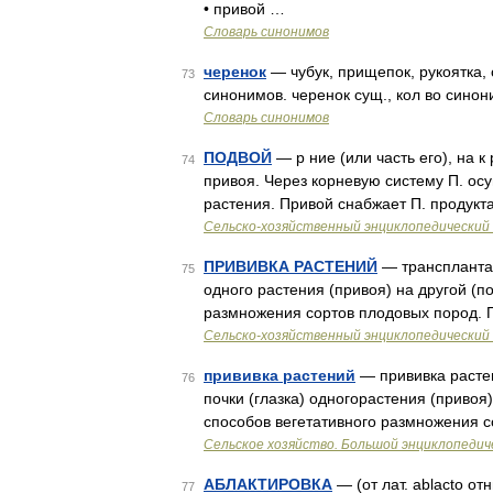
• привой …
Словарь синонимов
черенок
— чубук, прищепок, рукоятка, 
73
синонимов. черенок сущ., кол во синони
Словарь синонимов
ПОДВОЙ
— р ние (или часть его), на к 
74
привоя. Через корневую систему П. ос
растения. Привой снабжает П. продук
Сельско-хозяйственный энциклопедический 
ПРИВИВКА РАСТЕНИЙ
— трансплантац
75
одного растения (привоя) на другой (по
размножения сортов плодовых пород. 
Сельско-хозяйственный энциклопедический 
прививка растений
— прививка растен
76
почки (глазка) одногорастения (привоя)
способов вегетативного размножения с
Сельское хозяйство. Большой энциклопедич
АБЛАКТИРОВКА
— (от лат. ablacto о
77