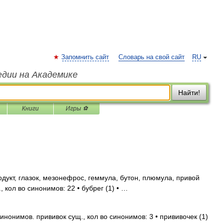
Запомнить сайт
Словарь на свой сайт
RU
едии на Академике
Найти!
Книги
Игры ⚽
одукт, глазок, мезонефрос, геммула, бутон, плюмула, привой
 кол во синонимов: 22 • бубрег (1) • …
нонимов. прививок сущ., кол во синонимов: 3 • прививочек (1)